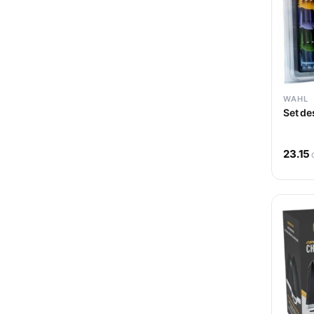
XANITALIA
29
E-Kwip
1
HAARO
4
WAHL
Set de
BeautyHair
1
StyleCraft
17
23.15