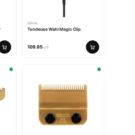
WAHL
r
Tondeuse Wahl Magic Clip
109.85
CHF