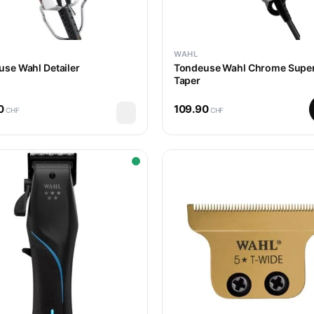
WAHL
se Wahl Detailer
Tondeuse Wahl Chrome Supe
Taper
0
109.90
CHF
CHF