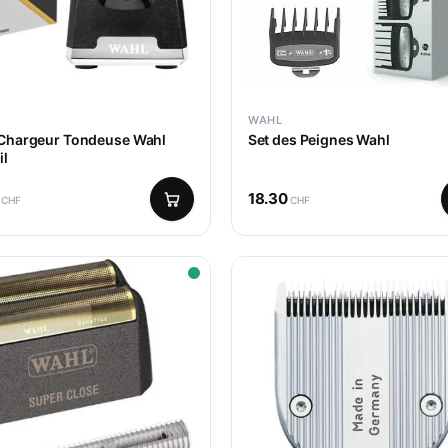
WAHL
 Chargeur Tondeuse Wahl
Set des Peignes Wahl
il
18.30
CHF
CHF