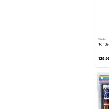
Laboratoires
13
Nao
HYGIENE
0
Peignoirs
1
Trend-Design
11
EXTENSIONS
0
She
4
MOBILIER
0
WAHL
PRODUITS COIFFURE
0
Tonde
Eurostil
158
129.9
Ermila
1
KV-1
1
AGV GROUP
1
MYOM
14