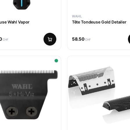
WAHL
use Wahl Vapor
Tête Tondeuse Gold Detailer
0
58.50
CHF
CHF