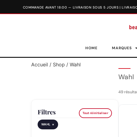
HOME
MARQUES
Accueil
/
Shop
/ Wahl
Wahl
49 résulta
Filtres
Tout réinitialiser
×
WAHL