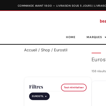
HOME
MARQUES
Accueil
/
Shop
/ Eurostil
Eurost
158 résult
Filtres
Tout réinitialiser
×
EUROSTIL