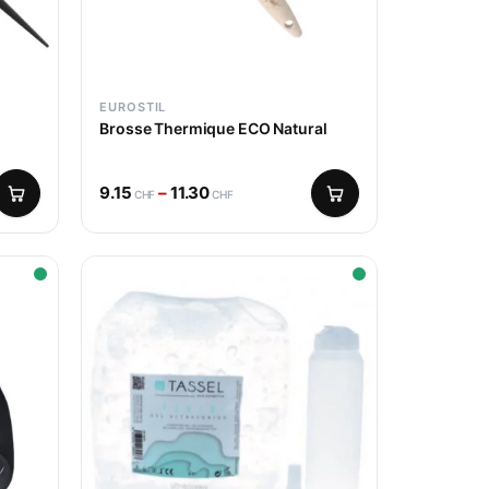
EUROSTIL
Brosse Thermique ECO Natural
9.15
–
11.30
CHF
CHF