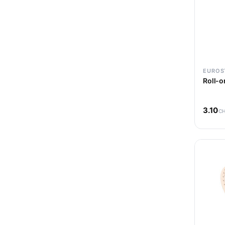
XANITALIA
29
E-Kwip
1
HAARO
4
EUROS
Roll-o
BeautyHair
1
StyleCraft
17
3.10
C