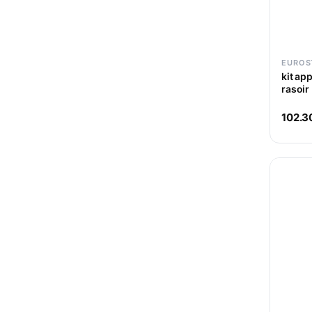
EUROS
kit ap
rasoir
102.3