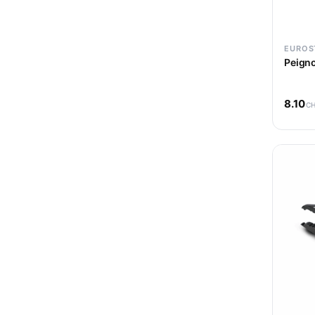
EUROS
Peigno
8.10
C