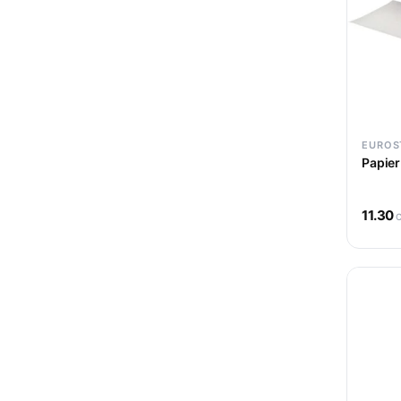
Laboratoires
13
Nao
HYGIENE
16
Peignoirs
4
Trend-Design
11
EXTENSIONS
2
She
4
MOBILIER
4
EUROS
PRODUITS COIFFURE
6
Papie
Eurostil
158
11.30
Ermila
1
KV-1
1
AGV GROUP
1
MYOM
14