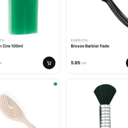
TIL
EUROSTIL
n Cire 100ml
Brosse Barbier Fade
5.95
HF
CHF