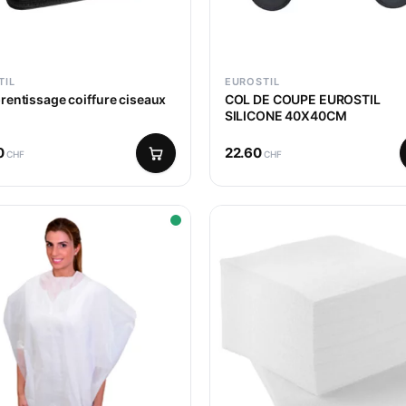
TIL
EUROSTIL
prentissage coiffure ciseaux
COL DE COUPE EUROSTIL
SILICONE 40X40CM
0
22.60
CHF
CHF