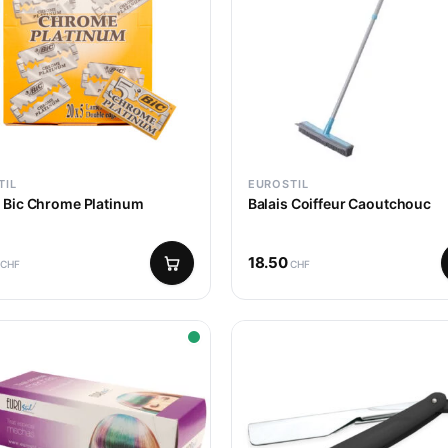
TIL
EUROSTIL
 Bic Chrome Platinum
Balais Coiffeur Caoutchouc
18.50
CHF
CHF