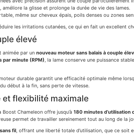
nées avec précision assurent une coupe particulièrement lis
 améliore la glisse et prolonge la durée de vie des lames.
rtable, même sur cheveux épais, poils denses ou zones sens
ire les irritations cutanées, ce qui en fait un excellent cho
uple élevé
t animée par un
nouveau moteur sans balais à couple éle
s par minute (RPM)
, la lame conserve une puissance stabl
oteur durable garantit une efficacité optimale même lorsqu
du début à la fin, sans perte de vitesse.
t flexibilité maximale
la Boost Chameleon offre jusqu’à
180 minutes d’utilisation 
euse permet de travailler sereinement tout au long de la jo
sans fil
, offrant une liberté totale d’utilisation, que ce soi