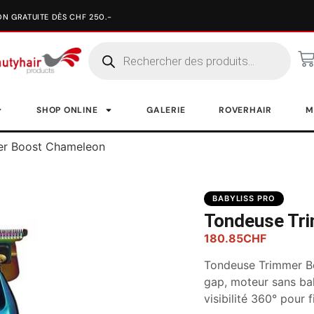
SHOP ONLINE
GALERIE
ROVERHAIR
M
er Boost Chameleon
BABYLISS PRO
Tondeuse Tr
180.85
CHF
Tondeuse Trimmer B
gap, moteur sans bal
visibilité 360° pour f