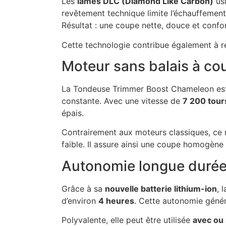
Les
lames DLC (Diamond Like Carbon)
usi
revêtement technique limite l’échauffement,
Résultat : une coupe nette, douce et confo
Cette technologie contribue également à rédu
Moteur sans balais à co
La Tondeuse Trimmer Boost Chameleon es
constante. Avec une vitesse de
7 200 tour
épais.
Contrairement aux moteurs classiques, ce m
faible. Il assure ainsi une coupe homogène 
Autonomie longue durée e
Grâce à sa
nouvelle batterie lithium-ion
, 
d’environ
4 heures
. Cette autonomie génér
Polyvalente, elle peut être utilisée
avec ou 