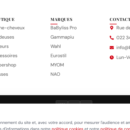
UTIQUE
MARQUES
CONTAC
he-cheveux
BaByliss Pro
Rue de
deuses
Gammapiu
022 3
eurs
Wahl
info@
essoires
Eurostil
Lun-V
bershop
MYOM
sses
NAO
VISA
TWINT
POST
que de confidentialité
•
Politique cookies
•
Gérer mes préférences c
onnement du site et, avec votre accord, pour mesurer l'audience et a
us d'informations dans notre
politique cookies
et notre
politique de con