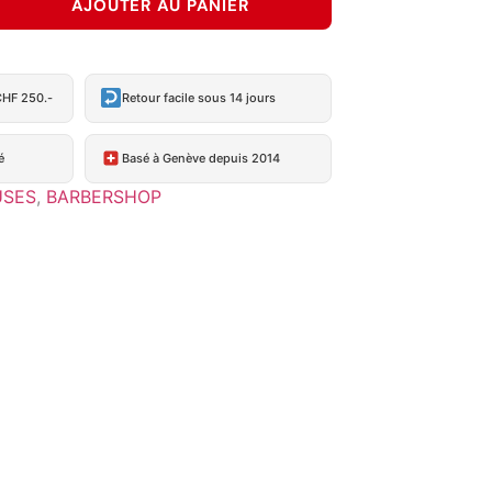
AJOUTER AU PANIER
CHF 250.-
Retour facile sous 14 jours
é
Basé à Genève depuis 2014
USES
,
BARBERSHOP