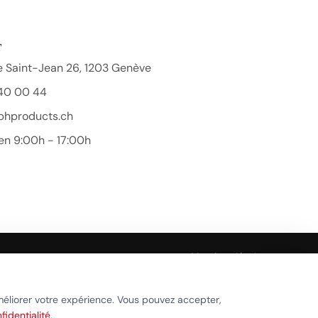
T
 Saint-Jean 26, 1203 Genève
40 00 44
bhproducts.ch
en 9:00h - 17:00h
Beauty Hair Products
Réponse généralement sous quelques heures
Mentions légales
Démarrer la conversation
ookies
méliorer votre expérience. Vous pouvez accepter,
fidentialité
.