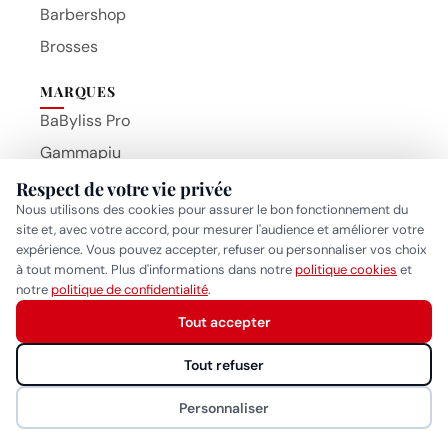
Barbershop
Brosses
MARQUES
BaByliss Pro
Gammapiu
Wahl
Respect de votre vie privée
Beauty Hair Products
Nous utilisons des cookies pour assurer le bon fonctionnement du
Eurostil
site et, avec votre accord, pour mesurer l'audience et améliorer votre
MYOM
expérience. Vous pouvez accepter, refuser ou personnaliser vos choix
à tout moment. Plus d'informations dans notre
politique cookies
et
NAO
Réponse généralement sous quelques heures
notre
politique de confidentialité
.
Tout accepter
CONTACT
Démarrer la conversation
Rue de Saint-Jean 26, 1203 Genève
Tout refuser
022 340 00 44
Personnaliser
info@bhproducts.ch