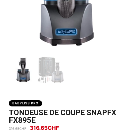
BABYLISS PRO
TONDEUSE DE COUPE SNAPFX
FX895E
316.65
CHF
316.65
CHF