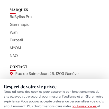
BOUTIQUE
Sèche-cheveux
Tondeuses
Lisseurs
Accessoires
Barbershop
Brosses
MARQUES
BaByliss Pro
Gammapiu
Respect de votre vie privée
Beauty Hair Products
Wahl
Nous utilisons des cookies pour assurer le bon fonctionnement du
site et, avec votre accord, pour mesurer l'audience et améliorer votre
Eurostil
expérience. Vous pouvez accepter, refuser ou personnaliser vos choix
à tout moment. Plus d'informations dans notre
politique cookies
et
MYOM