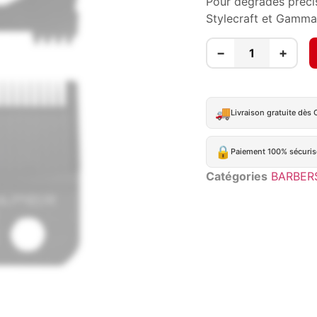
Pour dégradés préci
Stylecraft et Gamma
−
+
🚚
Livraison gratuite dès
🔒
Paiement 100% sécuris
Catégories
BARBER