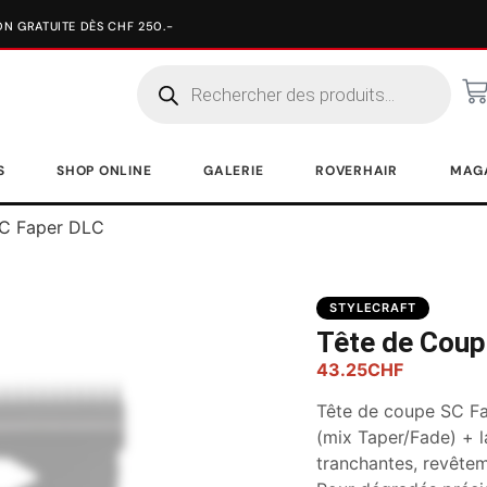
S
SHOP ONLINE
GALERIE
ROVERHAIR
MAG
SC Faper DLC
STYLECRAFT
Tête de Coup
43.25
CHF
Tête de coupe SC Fa
(mix Taper/Fade) + 
tranchantes, revêtem