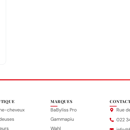
UTIQUE
MARQUES
CONTAC
he-cheveux
BaByliss Pro
Rue de
deuses
Gammapiu
022 3
eurs
Wahl
info@