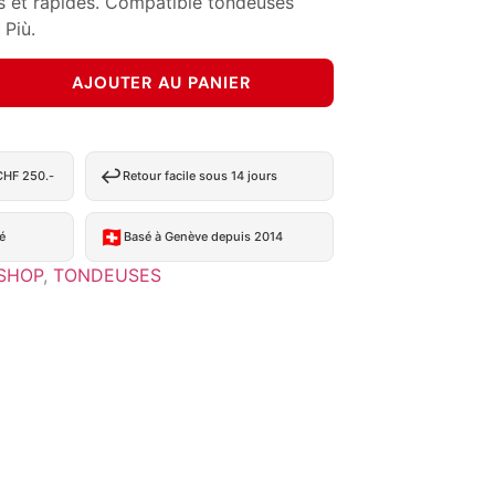
s et rapides. Compatible tondeuses
 Più.
AJOUTER AU PANIER
↩️
 CHF 250.-
Retour facile sous 14 jours
🇨🇭
é
Basé à Genève depuis 2014
SHOP
,
TONDEUSES