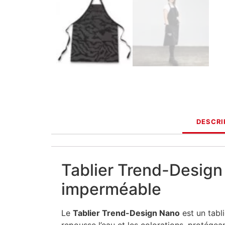
DESCRI
Tablier Trend-Design
imperméable
Le
Tablier Trend-Design Nano
est un tabli
repousse l’eau et les colorations, protége