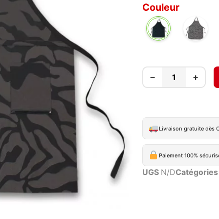
Couleur
UNI
NOIR
−
+
Livraison gratuite dès 
Paiement 100% sécuris
UGS
N/D
Catégories