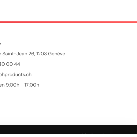
T
 Saint-Jean 26, 1203 Genève
40 00 44
bhproducts.ch
en 9:00h - 17:00h
Beauty Hair Products
Réponse généralement sous quelques heures
Mentions légales