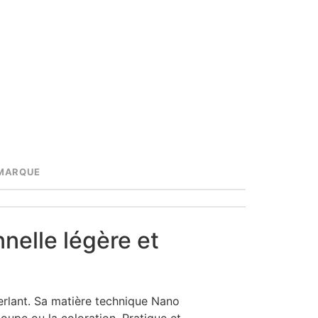
MARQUE
nelle légère et
éperlant. Sa matière technique Nano
oupe ou la coloration. Pratique et