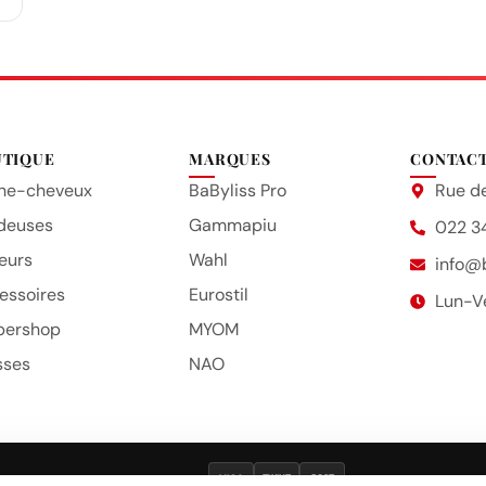
UTIQUE
MARQUES
CONTAC
he-cheveux
BaByliss Pro
Rue de
deuses
Gammapiu
022 3
eurs
Wahl
info@
essoires
Eurostil
Lun-V
bershop
MYOM
sses
NAO
VISA
TWINT
POST