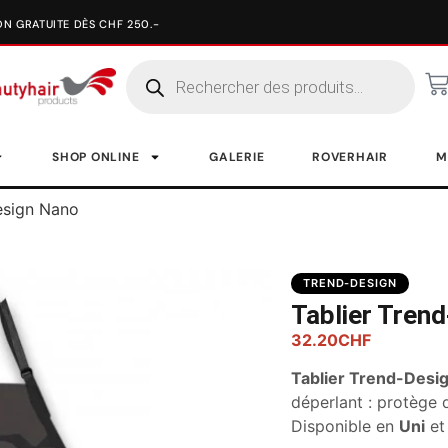
SHOP ONLINE
GALERIE
ROVERHAIR
M
esign Nano
TREND-DESIGN
Tablier Tren
32.20
CHF
Tablier Trend-Desi
déperlant : protège 
Disponible en
Uni
e