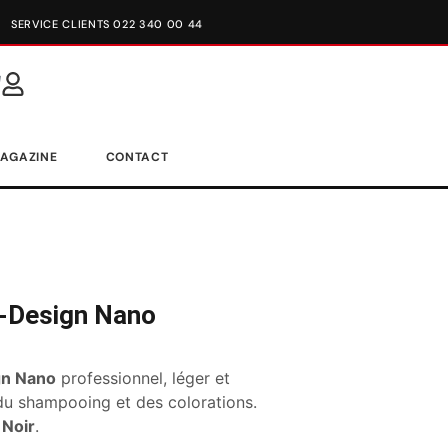
SERVICE CLIENTS 022 340 00 44
AGAZINE
CONTACT
d-Design Nano
gn Nano
professionnel, léger et
du shampooing et des colorations.
t
Noir
.