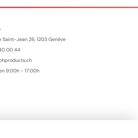
T
 Saint-Jean 26, 1203 Genève
40 00 44
bhproducts.ch
en 9:00h - 17:00h
Beauty Hair Products
Réponse généralement sous quelques heures
Démarrer la conversation