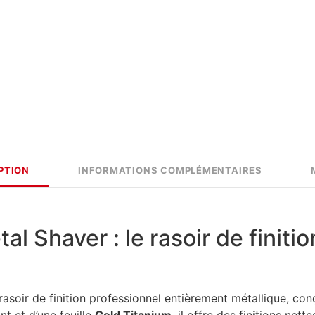
PTION
INFORMATIONS COMPLÉMENTAIRES
tal Shaver : le rasoir de finiti
rasoir de finition professionnel entièrement métallique, con
nt et d’une feuille
Gold Titanium
, il offre des finitions net