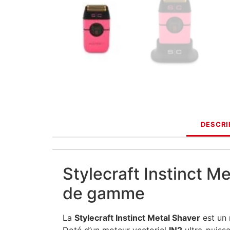
DESCRI
Stylecraft Instinct Me
de gamme
La
Stylecraft Instinct Metal Shaver
est un 
Doté d’un moteur vectoriel
IN2
ultra-puissa