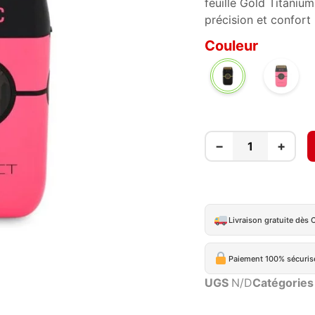
feuille Gold Titanium
précision et confort
Couleur
PINK
NOIR
−
+
Livraison gratuite dès 
Paiement 100% sécuris
UGS
N/D
Catégories