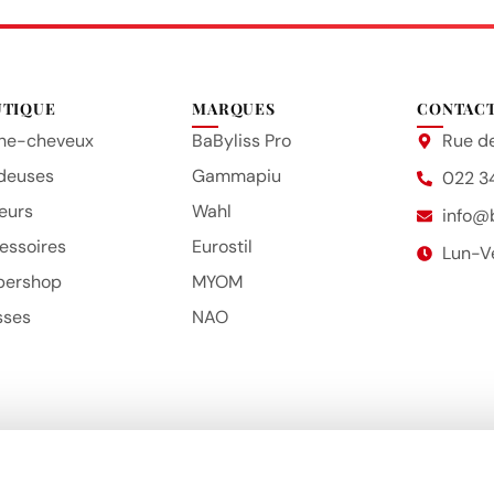
UTIQUE
MARQUES
CONTAC
he-cheveux
BaByliss Pro
Rue de
deuses
Gammapiu
022 3
eurs
Wahl
info@
essoires
Eurostil
Lun-V
bershop
MYOM
sses
NAO