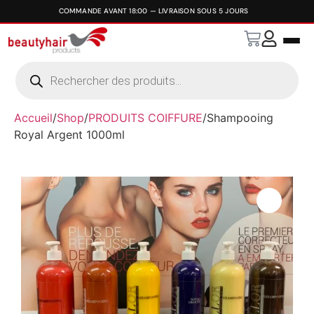
Accueil
/
Shop
/
PRODUITS COIFFURE
/
Shampooing
Royal Argent 1000ml