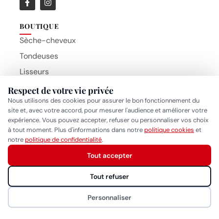
Lisseurs
Accessoires
Barbershop
Brosses
MARQUES
Respect de votre vie privée
BaByliss Pro
Beauty Hair Products
Nous utilisons des cookies pour assurer le bon fonctionnement du
Gammapiu
site et, avec votre accord, pour mesurer l'audience et améliorer votre
expérience. Vous pouvez accepter, refuser ou personnaliser vos choix
Wahl
à tout moment. Plus d'informations dans notre
politique cookies
et
Eurostil
Réponse généralement sous quelques heures
notre
politique de confidentialité
.
MYOM
Tout accepter
Démarrer la conversation
NAO
Tout refuser
CONTACT
Personnaliser
Rue de Saint-Jean 26, 1203 Genève