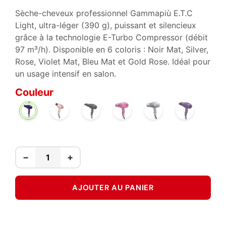
Sèche-cheveux professionnel Gammapiù E.T.C
Light, ultra-léger (390 g), puissant et silencieux
grâce à la technologie E-Turbo Compressor (débit
97 m³/h). Disponible en 6 coloris : Noir Mat, Silver,
Rose, Violet Mat, Bleu Mat et Gold Rose. Idéal pour
un usage intensif en salon.
Couleur
GOLD
NOIR
ROSE
SILVER
VIOLET
BLEU
ROSE
MAT
MAT
MAT
−
+
AJOUTER AU PANIER