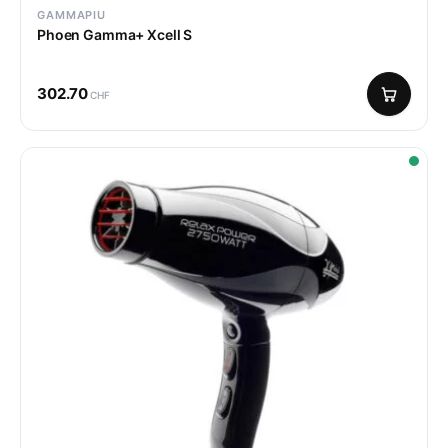
GAMMAPIU
Phoen Gamma+ Xcell S
302.70
CHF