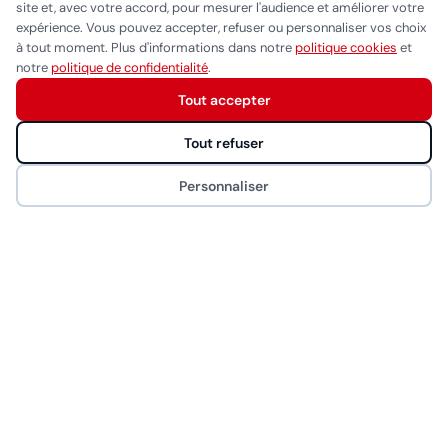
site et, avec votre accord, pour mesurer l'audience et améliorer votre
BaByliss Pro
expérience. Vous pouvez accepter, refuser ou personnaliser vos choix
à tout moment. Plus d'informations dans notre
politique cookies
et
Gammapiu
Réponse généralement sous quelques heures
notre
politique de confidentialité
.
Wahl
Tout accepter
Démarrer la conversation
Eurostil
Tout refuser
MYOM
Personnaliser
NAO
CONTACT
Rue de Saint-Jean 26, 1203 Genève
022 340 00 44
info@bhproducts.ch
Lun-Ven 9:00h - 17:00h