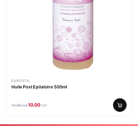
EUROSTIL
Huile Post Epilatoire 500ml
10.00
13.60
CHF
CHF