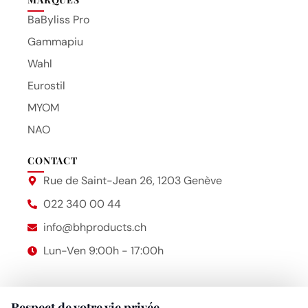
BaByliss Pro
Gammapiu
Wahl
Eurostil
MYOM
NAO
CONTACT
Rue de Saint-Jean 26, 1203 Genève
022 340 00 44
info@bhproducts.ch
Lun-Ven 9:00h - 17:00h
Respect de votre vie privée