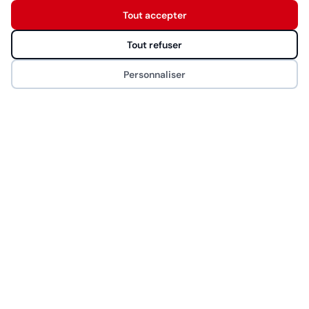
Wahl
Tout accepter
Démarrer la conversation
Eurostil
Tout refuser
MYOM
Personnaliser
NAO
CONTACT
Rue de Saint-Jean 26, 1203 Genève
022 340 00 44
info@bhproducts.ch
Lun-Ven 9:00h - 17:00h
2014 – 2026 © Bhproducts
Mentions légales
Politique de confidentialité
•
Politique cookies
•
Gérer mes