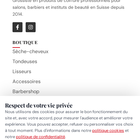
Grossiste en produits de coiffure professionnels pour
salons, barbiers et instituts de beauté en Suisse depuis
2014.
BOUTIQUE
Sèche-cheveux
Tondeuses
Lisseurs
Accessoires
Barbershop
Brosses
Respect de votre vie privée
Beauty Hair Products
Nous utilisons des cookies pour assurer le bon fonctionnement du
MARQUES
site et, avec votre accord, pour mesurer l'audience et améliorer votre
BaByliss Pro
expérience. Vous pouvez accepter, refuser ou personnaliser vos choix
à tout moment. Plus d'informations dans notre
politique cookies
et
Gammapiu
Réponse généralement sous quelques heures
notre
politique de confidentialité
.