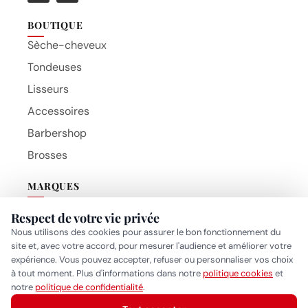
BOUTIQUE
Sèche-cheveux
Tondeuses
Lisseurs
Accessoires
Barbershop
Brosses
MARQUES
BaByliss Pro
Respect de votre vie privée
Beauty Hair Products
Gammapiu
Nous utilisons des cookies pour assurer le bon fonctionnement du
site et, avec votre accord, pour mesurer l'audience et améliorer votre
Wahl
expérience. Vous pouvez accepter, refuser ou personnaliser vos choix
Eurostil
à tout moment. Plus d'informations dans notre
politique cookies
et
Réponse généralement sous quelques heures
notre
politique de confidentialité
.
MYOM