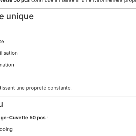
vette 50 pcs
contribue à maintenir un environnement propr
e unique
te
lisation
nation
ntissant une propreté constante.
u
ège-Cuvette 50 pcs
:
pooing