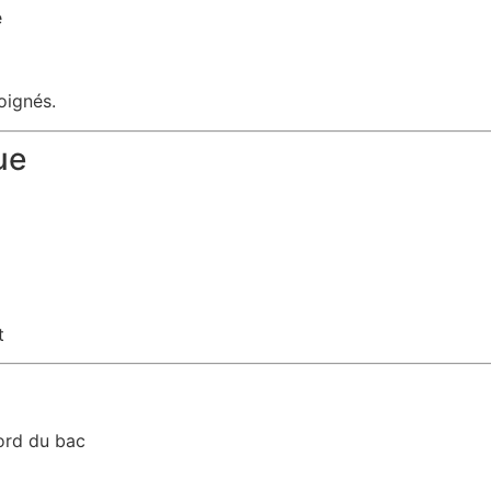
e
oignés.
ue
t
ord du bac