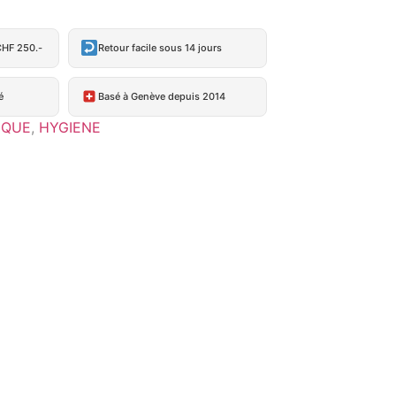
CHF 250.-
Retour facile sous 14 jours
é
Basé à Genève depuis 2014
IQUE
,
HYGIENE