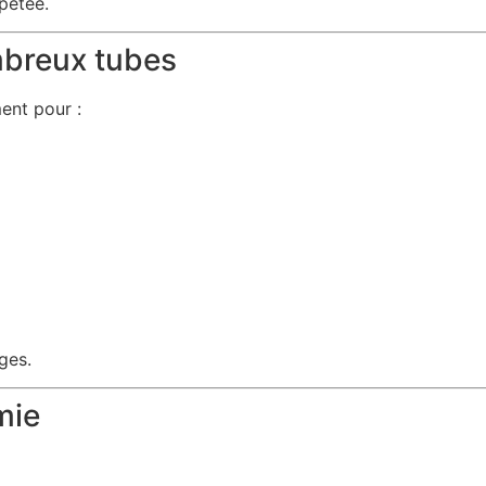
épétée.
breux tubes
ent pour :
ges.
mie