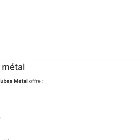
 métal
Tubes Métal
offre :
n