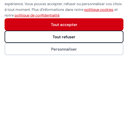
expérience. Vous pouvez accepter, refuser ou personnaliser vos choix
Gammapiu
à tout moment. Plus d'informations dans notre
politique cookies
et
Réponse généralement sous quelques heures
notre
politique de confidentialité
.
Wahl
Tout accepter
Eurostil
Démarrer la conversation
MYOM
Tout refuser
NAO
Personnaliser
CONTACT
Rue de Saint-Jean 26, 1203 Genève
022 340 00 44
info@bhproducts.ch
Lun-Ven 9:00h - 17:00h
2014 – 2026 © Bhproducts
Mentions légales