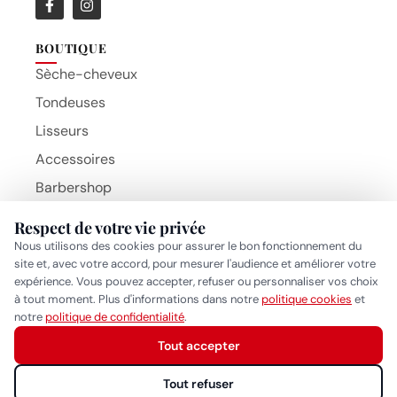
BOUTIQUE
Sèche-cheveux
Tondeuses
Lisseurs
Accessoires
Barbershop
Brosses
Respect de votre vie privée
Beauty Hair Products
Nous utilisons des cookies pour assurer le bon fonctionnement du
MARQUES
site et, avec votre accord, pour mesurer l'audience et améliorer votre
BaByliss Pro
expérience. Vous pouvez accepter, refuser ou personnaliser vos choix
à tout moment. Plus d'informations dans notre
politique cookies
et
Gammapiu
Réponse généralement sous quelques heures
notre
politique de confidentialité
.
Wahl
Tout accepter
Démarrer la conversation
Eurostil
Tout refuser
MYOM