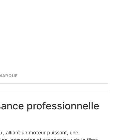
MARQUE
nce professionnelle
 alliant un moteur puissant, une
apide, homogène et respectueux de la fibre