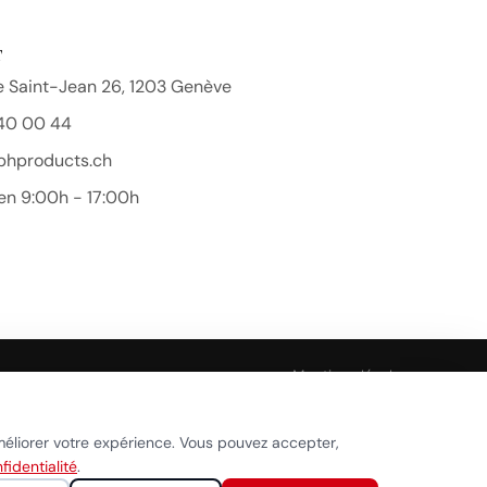
T
 Saint-Jean 26, 1203 Genève
40 00 44
bhproducts.ch
en 9:00h - 17:00h
Beauty Hair Products
Réponse généralement sous quelques heures
Mentions légales
Démarrer la conversation
ookies
méliorer votre expérience. Vous pouvez accepter,
fidentialité
.