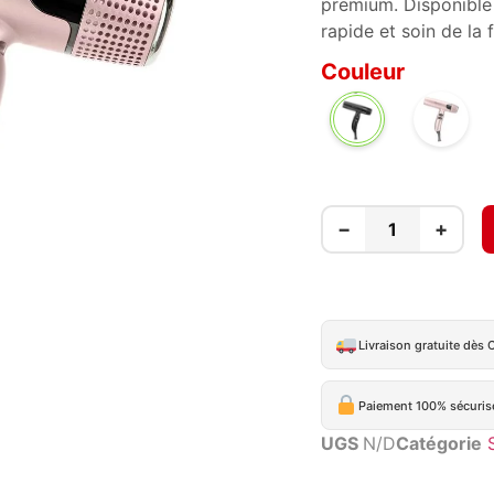
premium. Disponible
rapide et soin de la f
Couleur
ROSE
NOIR
MAT
−
+
Livraison gratuite dès 
Paiement 100% sécuris
UGS
N/D
Catégorie