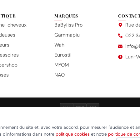
UTIQUE
MARQUES
CONTAC
he-cheveux
BaByliss Pro
Rue de
deuses
Gammapiu
022 3
eurs
Wahl
info@
essoires
Eurostil
Lun-V
bershop
MYOM
sses
NAO
VISA
TWINT
POST
que de confidentialité
•
Politique cookies
•
Gérer mes préférences c
onnement du site et, avec votre accord, pour mesurer l'audience et a
us d'informations dans notre
politique cookies
et notre
politique de con