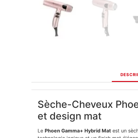
DESCRI
Sèche-Cheveux Phoen
et design mat
Le
Phoen Gamma+ Hybrid Mat
est un sèc
technologie ionique et un finish mat éléga