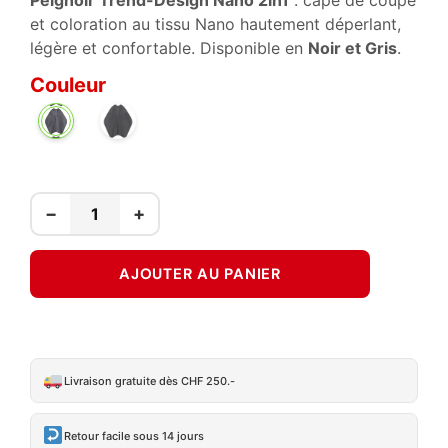
Peignoir Trend-Design Nano 2in1
: cape de coupe
et coloration au tissu Nano hautement déperlant,
légère et confortable. Disponible en
Noir et Gris
.
Couleur
NOIR
GRIS
−
+
AJOUTER AU PANIER
Livraison gratuite dès CHF 250.-
Retour facile sous 14 jours