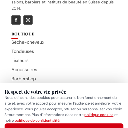
salons, barbiers et instituts de beauté en Suisse depuis
2014.
BOUTIQUE
Sèche-cheveux
Tondeuses
Lisseurs
Accessoires
Barbershop
Brosses
Respect de votre vie privée
Beauty Hair Products
Nous utilisons des cookies pour assurer le bon fonctionnement du
MARQUES
site et, avec votre accord, pour mesurer l'audience et améliorer votre
BaByliss Pro
expérience. Vous pouvez accepter, refuser ou personnaliser vos choix
à tout moment. Plus d'informations dans notre
politique cookies
et
Gammapiu
Réponse généralement sous quelques heures
notre
politique de confidentialité
.
Wahl