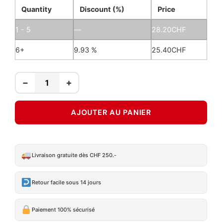
Quantity
Discount (%)
Price
1 - 5
—
28.20
CHF
6+
9.93 %
25.40
CHF
−
+
AJOUTER AU PANIER
Livraison gratuite dès CHF 250.-
Retour facile sous 14 jours
Paiement 100% sécurisé