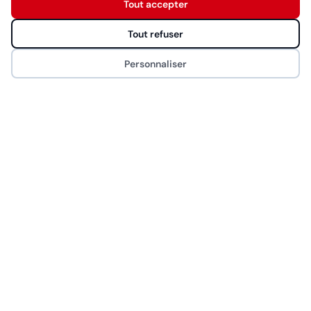
Tout accepter
Démarrer la conversation
Eurostil
Tout refuser
MYOM
Personnaliser
NAO
CONTACT
Rue de Saint-Jean 26, 1203 Genève
022 340 00 44
info@bhproducts.ch
Lun-Ven 9:00h - 17:00h
2014 – 2026 © Bhproducts
Mentions légales
Politique de confidentialité
•
Politique cookies
•
Gérer mes