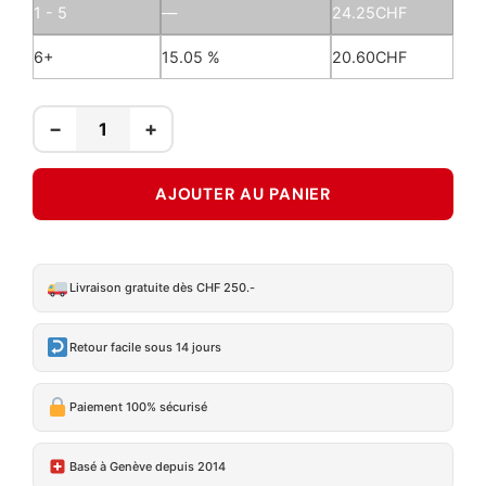
1 - 5
—
24.25
CHF
6+
15.05 %
20.60
CHF
−
+
AJOUTER AU PANIER
Livraison gratuite dès CHF 250.-
Retour facile sous 14 jours
Paiement 100% sécurisé
Basé à Genève depuis 2014