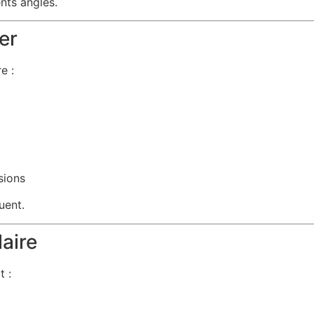
ents angles.
er
e :
sions
uent.
laire
t :