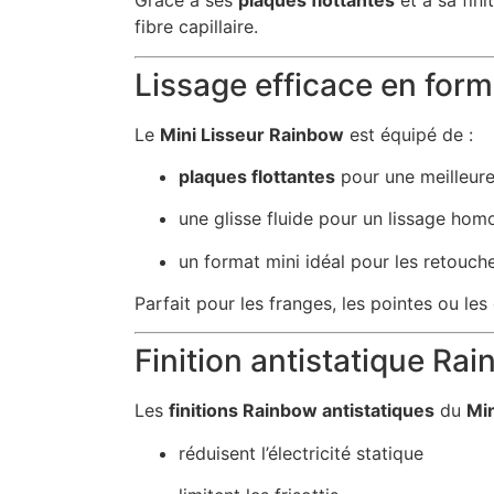
Grâce à ses
plaques flottantes
et à sa fini
fibre capillaire.
Lissage efficace en form
Le
Mini Lisseur Rainbow
est équipé de :
plaques flottantes
pour une meilleur
une glisse fluide pour un lissage ho
un format mini idéal pour les retouch
Parfait pour les franges, les pointes ou les
Finition antistatique Ra
Les
finitions Rainbow antistatiques
du
Mi
réduisent l’électricité statique