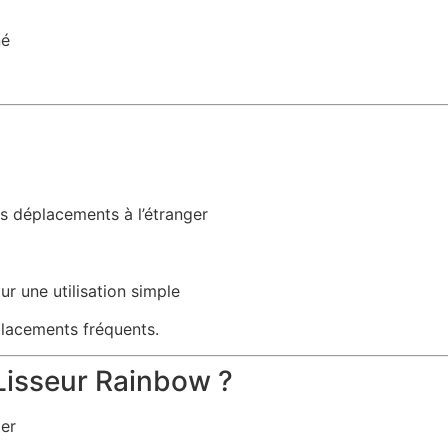
né
es déplacements à l’étranger
é
r une utilisation simple
placements fréquents.
 Lisseur Rainbow ?
er