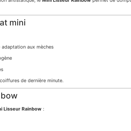
tion antistatique, le
Mini Lisseur Rainbow
permet de dompter
at mini
e adaptation aux mèches
mogène
es
 coiffures de dernière minute.
inbow
ni Lisseur Rainbow
: