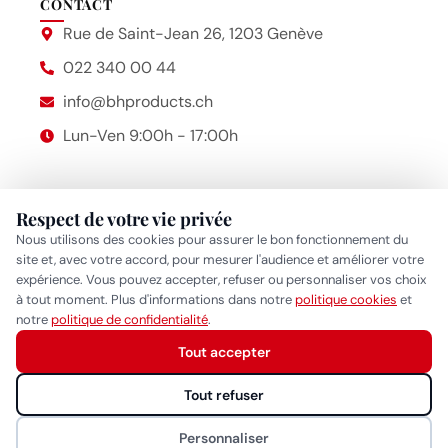
CONTACT
Rue de Saint-Jean 26, 1203 Genève
022 340 00 44
info@bhproducts.ch
Lun-Ven 9:00h - 17:00h
Respect de votre vie privée
Beauty Hair Products
2014 – 2026 © Bhproducts
Nous utilisons des cookies pour assurer le bon fonctionnement du
Mentions légales
site et, avec votre accord, pour mesurer l'audience et améliorer votre
expérience. Vous pouvez accepter, refuser ou personnaliser vos choix
Politique de confidentialité
•
Politique cookies
•
Gérer mes
à tout moment. Plus d'informations dans notre
politique cookies
et
Réponse généralement sous quelques heures
notre
politique de confidentialité
.
préférences cookies
Tout accepter
Démarrer la conversation
Tout refuser
Personnaliser