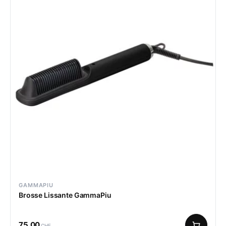
GAMMAPIU
Brosse Lissante GammaPiu
75.00
CHF