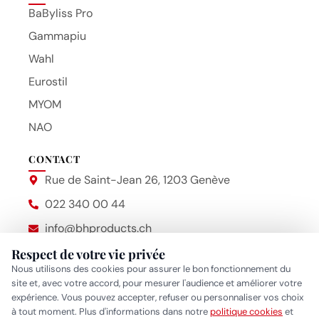
BaByliss Pro
Gammapiu
Wahl
Eurostil
MYOM
NAO
CONTACT
Rue de Saint-Jean 26, 1203 Genève
022 340 00 44
info@bhproducts.ch
Lun-Ven 9:00h - 17:00h
Respect de votre vie privée
Beauty Hair Products
Nous utilisons des cookies pour assurer le bon fonctionnement du
site et, avec votre accord, pour mesurer l'audience et améliorer votre
expérience. Vous pouvez accepter, refuser ou personnaliser vos choix
à tout moment. Plus d'informations dans notre
politique cookies
et