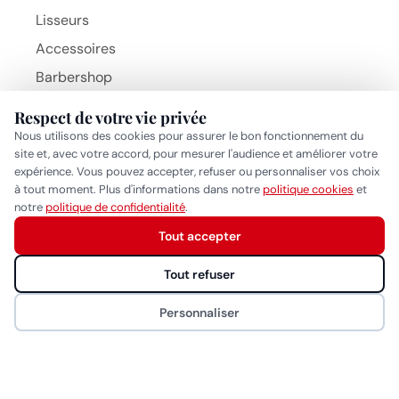
Lisseurs
Accessoires
Barbershop
Brosses
Respect de votre vie privée
Beauty Hair Products
Nous utilisons des cookies pour assurer le bon fonctionnement du
MARQUES
site et, avec votre accord, pour mesurer l'audience et améliorer votre
BaByliss Pro
expérience. Vous pouvez accepter, refuser ou personnaliser vos choix
à tout moment. Plus d'informations dans notre
politique cookies
et
Gammapiu
Réponse généralement sous quelques heures
notre
politique de confidentialité
.
Wahl
Tout accepter
Démarrer la conversation
Eurostil
Tout refuser
MYOM
Personnaliser
NAO
CONTACT
Rue de Saint-Jean 26, 1203 Genève