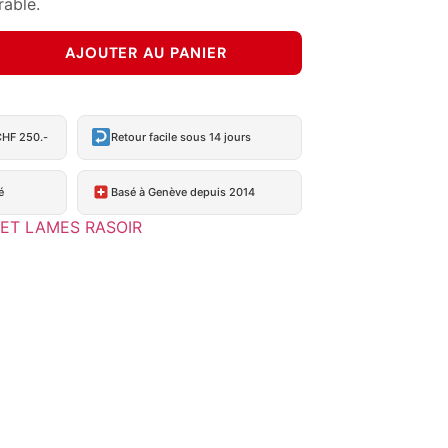
rable.
AJOUTER AU PANIER
CHF 250.-
Retour facile sous 14 jours
é
Basé à Genève depuis 2014
 ET LAMES RASOIR