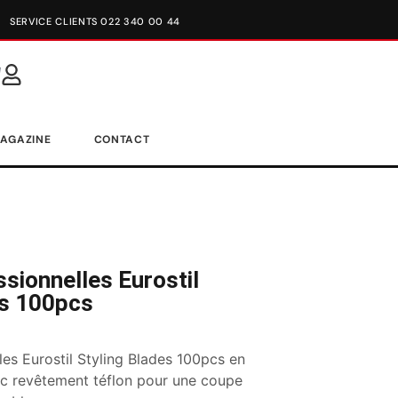
SERVICE CLIENTS 022 340 00 44
AGAZINE
CONTACT
sionnelles Eurostil
es 100pcs
es Eurostil Styling Blades 100pcs en
ec revêtement téflon pour une coupe