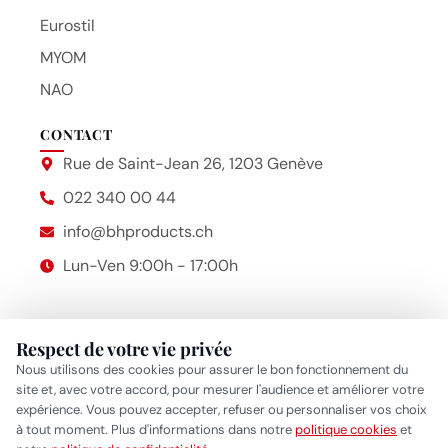
Eurostil
MYOM
NAO
CONTACT
Rue de Saint-Jean 26, 1203 Genève
022 340 00 44
info@bhproducts.ch
Lun-Ven 9:00h - 17:00h
Respect de votre vie privée
Beauty Hair Products
2014 – 2026 © Bhproducts
Nous utilisons des cookies pour assurer le bon fonctionnement du
Mentions légales
site et, avec votre accord, pour mesurer l'audience et améliorer votre
expérience. Vous pouvez accepter, refuser ou personnaliser vos choix
Politique de confidentialité
•
Politique cookies
•
Gérer mes
à tout moment. Plus d'informations dans notre
politique cookies
et
Réponse généralement sous quelques heures