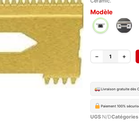
Ceramic.
Modèle
LP
CERAMIC
STAGGE
−
+
CERAMIC
Livraison gratuite dès 
Paiement 100% sécuris
UGS
N/D
Catégories