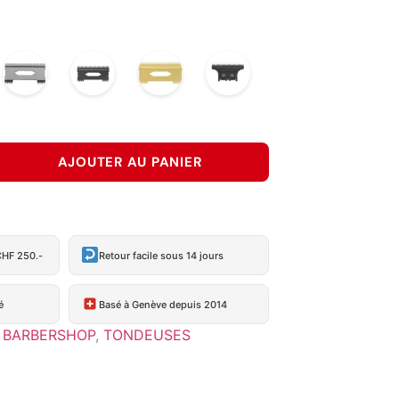
SHALLOW
SLIM
SLIM
THE
RED
DLC
DEEP
DEEP
ONE
DLC
GOLD
AJOUTER AU PANIER
CHF 250.-
Retour facile sous 14 jours
é
Basé à Genève depuis 2014
BARBERSHOP
,
TONDEUSES