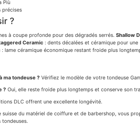
a Più
s précises
ir ?
ines à coupe profonde pour des dégradés serrés.
Shallow 
taggered Ceramic
: dents décalées et céramique pour une 
c
: lame céramique économique restant froide plus longtem
à ma tondeuse ?
Vérifiez le modèle de votre tondeuse Gamm
e ?
Oui, elle reste froide plus longtemps et conserve son tr
itions DLC offrent une excellente longévité.
te suisse du matériel de coiffure et de barbershop, vous p
s tondeuses.