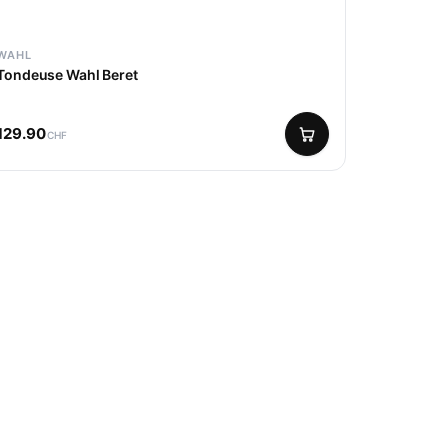
WAHL
Tondeuse Wahl Beret
129.90
CHF