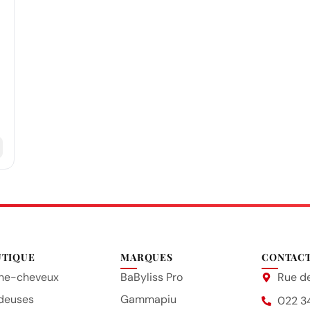
UTIQUE
MARQUES
CONTAC
he-cheveux
BaByliss Pro
Rue de
deuses
Gammapiu
022 3