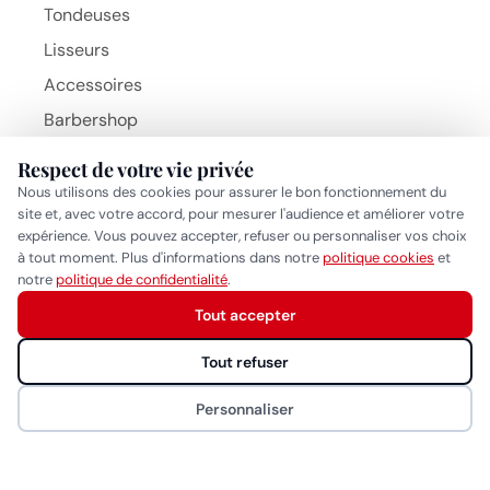
Tondeuses
Lisseurs
Accessoires
Barbershop
Brosses
Respect de votre vie privée
Beauty Hair Products
Nous utilisons des cookies pour assurer le bon fonctionnement du
MARQUES
site et, avec votre accord, pour mesurer l'audience et améliorer votre
BaByliss Pro
expérience. Vous pouvez accepter, refuser ou personnaliser vos choix
à tout moment. Plus d'informations dans notre
politique cookies
et
Gammapiu
Réponse généralement sous quelques heures
notre
politique de confidentialité
.
Wahl
Tout accepter
Démarrer la conversation
Eurostil
Tout refuser
MYOM
Personnaliser
NAO
CONTACT