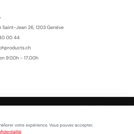
T
 Saint-Jean 26, 1203 Genève
40 00 44
bhproducts.ch
en 9:00h - 17:00h
Beauty Hair Products
Réponse généralement sous quelques heures
Mentions légales
Démarrer la conversation
ookies
méliorer votre expérience. Vous pouvez accepter,
fidentialité
.