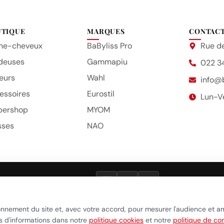
UTIQUE
MARQUES
CONTAC
he-cheveux
BaByliss Pro
Rue de
deuses
Gammapiu
022 3
eurs
Wahl
info@
essoires
Eurostil
Lun-V
bershop
MYOM
sses
NAO
VISA
TWINT
POST
que de confidentialité
•
Politique cookies
•
Gérer mes préférences c
onnement du site et, avec votre accord, pour mesurer l'audience et a
us d'informations dans notre
politique cookies
et notre
politique de con