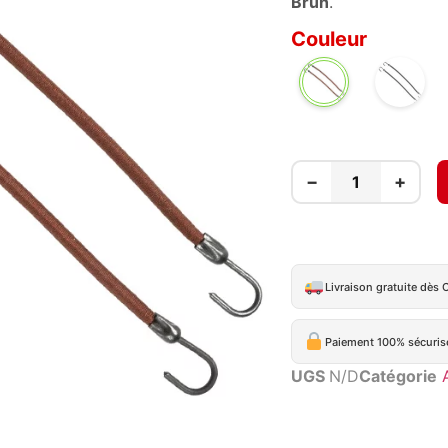
Brun
.
Couleur
NOIR
BRUN
−
+
Livraison gratuite dès 
Paiement 100% sécuris
UGS
N/D
Catégorie