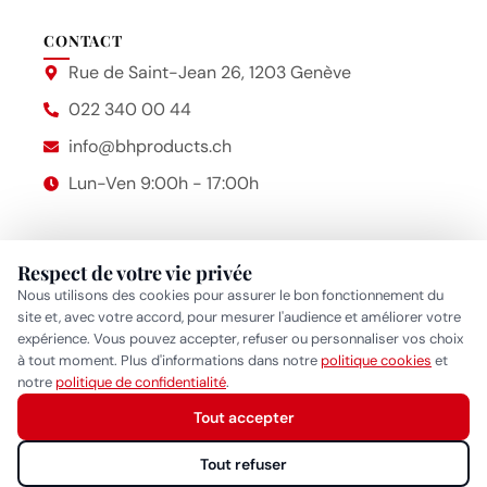
CONTACT
Rue de Saint-Jean 26, 1203 Genève
022 340 00 44
info@bhproducts.ch
Lun-Ven 9:00h - 17:00h
Respect de votre vie privée
Beauty Hair Products
2014 – 2026 © Bhproducts
Nous utilisons des cookies pour assurer le bon fonctionnement du
Mentions légales
site et, avec votre accord, pour mesurer l'audience et améliorer votre
expérience. Vous pouvez accepter, refuser ou personnaliser vos choix
Politique de confidentialité
•
Politique cookies
•
Gérer mes
à tout moment. Plus d'informations dans notre
politique cookies
et
Réponse généralement sous quelques heures
notre
politique de confidentialité
.
préférences cookies
Tout accepter
Démarrer la conversation
Tout refuser