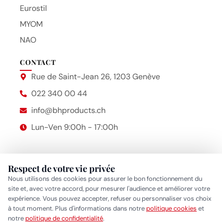
Eurostil
MYOM
NAO
CONTACT
Rue de Saint-Jean 26, 1203 Genève
022 340 00 44
info@bhproducts.ch
Lun-Ven 9:00h - 17:00h
Respect de votre vie privée
Beauty Hair Products
2014 – 2026 © Bhproducts
Nous utilisons des cookies pour assurer le bon fonctionnement du
Mentions légales
site et, avec votre accord, pour mesurer l'audience et améliorer votre
expérience. Vous pouvez accepter, refuser ou personnaliser vos choix
Politique de confidentialité
•
Politique cookies
•
Gérer mes
à tout moment. Plus d'informations dans notre
politique cookies
et
Réponse généralement sous quelques heures
notre
politique de confidentialité
.
préférences cookies