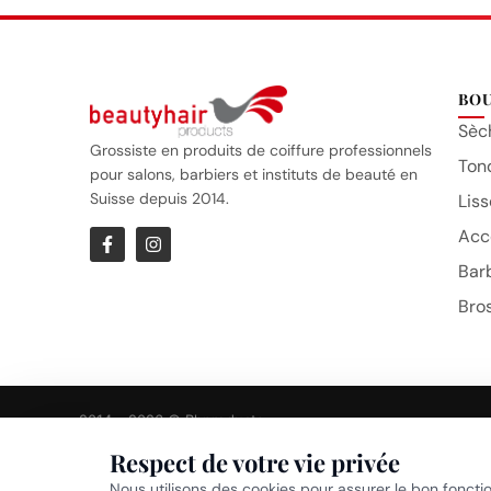
BO
Sèc
Grossiste en produits de coiffure professionnels
Ton
pour salons, barbiers et instituts de beauté en
Suisse depuis 2014.
Liss
Acc
Bar
Bro
2014 – 2026 © Bhproducts
Respect de votre vie privée
Politi
Nous utilisons des cookies pour assurer le bon foncti