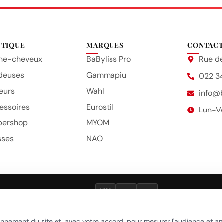
UTIQUE
MARQUES
CONTAC
he-cheveux
BaByliss Pro
Rue de
deuses
Gammapiu
022 3
eurs
Wahl
info@
essoires
Eurostil
Lun-V
bershop
MYOM
sses
NAO
VISA
TWINT
POST
que de confidentialité
•
Politique cookies
•
Gérer mes préférences c
onnement du site et, avec votre accord, pour mesurer l'audience et a