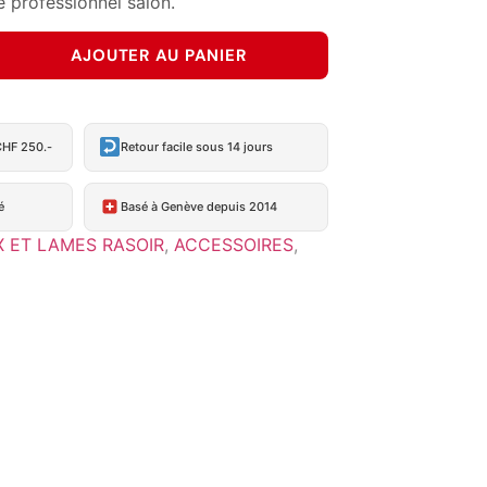
e professionnel salon.
AJOUTER AU PANIER
CHF 250.-
Retour facile sous 14 jours
é
Basé à Genève depuis 2014
X ET LAMES RASOIR
,
ACCESSOIRES
,