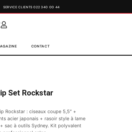
SERVICE CLIENTS 022 340 00 44
AGAZINE
CONTACT
ip Set Rockstar
p Rockstar : ciseaux coupe 5,5″ +
ts acier japonais + rasoir style à lame
+ sac à outils Sydney. Kit polyvalent