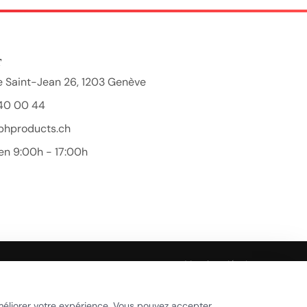
T
 Saint-Jean 26, 1203 Genève
40 00 44
bhproducts.ch
en 9:00h - 17:00h
Beauty Hair Products
Réponse généralement sous quelques heures
Mentions légales
Démarrer la conversation
ookies
méliorer votre expérience. Vous pouvez accepter,