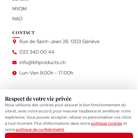
MYOM
NAO
CONTACT
Rue de Saint-Jean 26, 1203 Genève
022 340 00 44
info@bhproducts.ch
Lun-Ven 9:00h - 17:00h
Respect de votre vie privée
Beauty Hair Products
2014 – 2026 © Bhproducts
Nous utilisons des cookies pour assurer le bon fonctionnement du
Mentions légales
site et, avec votre accord, pour mesurer l'audience et améliorer votre
expérience. Vous pouvez accepter, refuser ou personnaliser vos choix
Politique de confidentialité
•
Politique cookies
•
Gérer mes
à tout moment. Plus d'informations dans notre
politique cookies
et
Réponse généralement sous quelques heures
notre
politique de confidentialité
.
préférences cookies