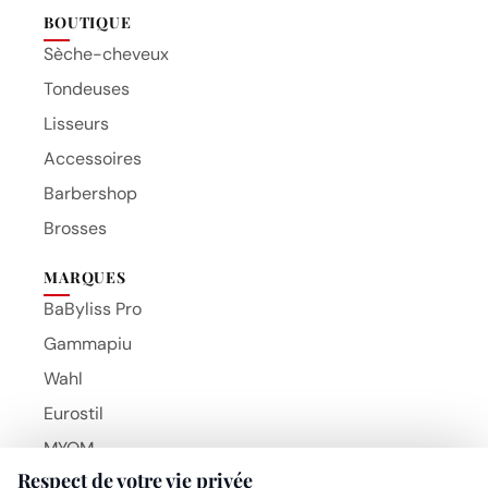
BOUTIQUE
Sèche-cheveux
Tondeuses
Lisseurs
Accessoires
Barbershop
Brosses
MARQUES
BaByliss Pro
Gammapiu
Wahl
Eurostil
MYOM
Respect de votre vie privée
NAO
Beauty Hair Products