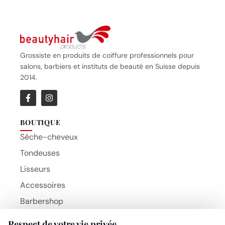
Grossiste en produits de coiffure professionnels pour
salons, barbiers et instituts de beauté en Suisse depuis
2014.
BOUTIQUE
Sèche-cheveux
Tondeuses
Lisseurs
Accessoires
Barbershop
Brosses
Respect de votre vie privée