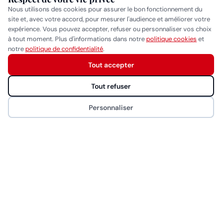
Beauty Hair Products
Nous utilisons des cookies pour assurer le bon fonctionnement du
MARQUES
site et, avec votre accord, pour mesurer l'audience et améliorer votre
BaByliss Pro
expérience. Vous pouvez accepter, refuser ou personnaliser vos choix
à tout moment. Plus d'informations dans notre
politique cookies
et
Gammapiu
Réponse généralement sous quelques heures
notre
politique de confidentialité
.
Wahl
Tout accepter
Démarrer la conversation
Eurostil
Tout refuser
MYOM
Personnaliser
NAO
CONTACT
Rue de Saint-Jean 26, 1203 Genève
022 340 00 44
info@bhproducts.ch
Lun-Ven 9:00h - 17:00h