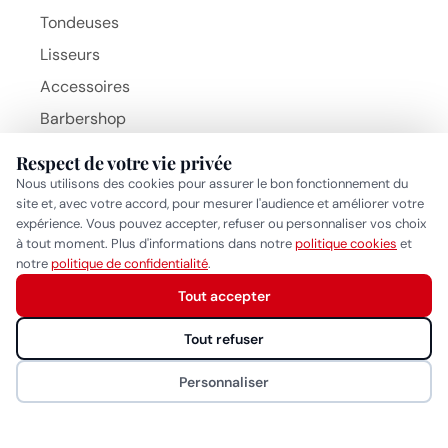
Tondeuses
Lisseurs
Accessoires
Barbershop
Brosses
Respect de votre vie privée
Beauty Hair Products
Nous utilisons des cookies pour assurer le bon fonctionnement du
MARQUES
site et, avec votre accord, pour mesurer l'audience et améliorer votre
BaByliss Pro
expérience. Vous pouvez accepter, refuser ou personnaliser vos choix
à tout moment. Plus d'informations dans notre
politique cookies
et
Gammapiu
Réponse généralement sous quelques heures
notre
politique de confidentialité
.
Wahl
Tout accepter
Démarrer la conversation
Eurostil
Tout refuser
MYOM
Personnaliser
NAO
CONTACT