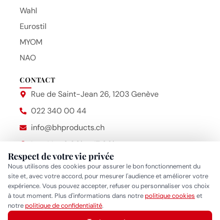
Wahl
Eurostil
MYOM
NAO
CONTACT
Rue de Saint-Jean 26, 1203 Genève
022 340 00 44
info@bhproducts.ch
Lun-Ven 9:00h - 17:00h
Respect de votre vie privée
Beauty Hair Products
Nous utilisons des cookies pour assurer le bon fonctionnement du
site et, avec votre accord, pour mesurer l'audience et améliorer votre
expérience. Vous pouvez accepter, refuser ou personnaliser vos choix
2014 – 2026 © Bhproducts
Mentions légales
à tout moment. Plus d'informations dans notre
politique cookies
et
Réponse généralement sous quelques heures
notre
politique de confidentialité
.