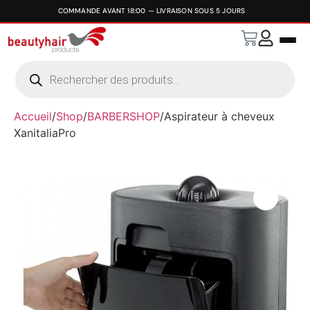
Accueil
/
Shop
/
BARBERSHOP
/
Aspirateur à cheveux
XanitaliaPro