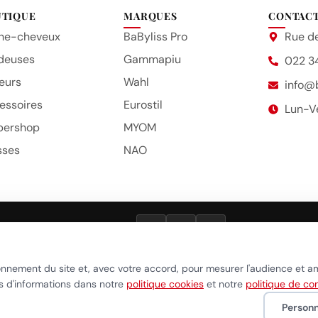
UTIQUE
MARQUES
CONTAC
he-cheveux
BaByliss Pro
Rue de
deuses
Gammapiu
022 3
eurs
Wahl
info@
essoires
Eurostil
Lun-V
bershop
MYOM
sses
NAO
VISA
TWINT
POST
que de confidentialité
•
Politique cookies
•
Gérer mes préférences c
onnement du site et, avec votre accord, pour mesurer l'audience et a
us d'informations dans notre
politique cookies
et notre
politique de con
Personn