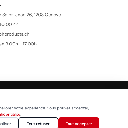
T
 Saint-Jean 26, 1203 Genève
40 00 44
bhproducts.ch
en 9:00h - 17:00h
Beauty Hair Products
Réponse généralement sous quelques heures
Mentions légales
Démarrer la conversation
ookies
méliorer votre expérience. Vous pouvez accepter,
fidentialité
.
aliser
Tout refuser
Tout accepter