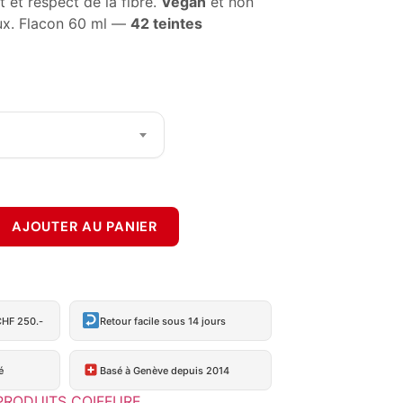
 et respect de la fibre.
Vegan
et non
aux. Flacon 60 ml —
42 teintes
AJOUTER AU PANIER
CHF 250.-
Retour facile sous 14 jours
é
Basé à Genève depuis 2014
PRODUITS COIFFURE