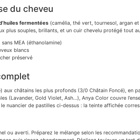
se du cheveu
d’huiles fermentées
(camélia, thé vert, tournesol, argan et
x plus souples, brillants, et un cuir chevelu protégé tout a
et sans MEA (éthanolamine)
veux blancs
ucher préservé
complet
e) aux châtains les plus profonds (3/0 Châtain Foncé), en pas
ales (Lavander, Gold Violet, Ash…), Anya Color couvre l’ens
e nuancier de pastilles ci-dessus : la teinte affichée corre
nel ou averti. Préparez le mélange selon les recommandatio
pose puis rincez abondamment. Réalisez toujours un test de 