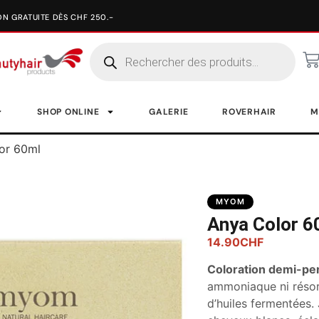
SHOP ONLINE
GALERIE
ROVERHAIR
M
or 60ml
MYOM
Anya Color 6
14.90
CHF
Coloration demi-pe
ammoniaque ni résor
d’huiles fermentées.