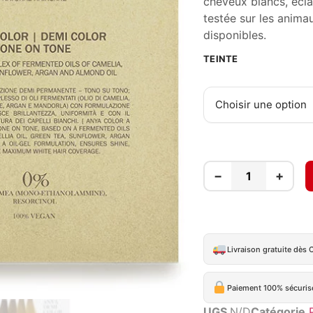
cheveux blancs, éclat
testée sur les anim
disponibles.
TEINTE
Choisir une option
−
+
Livraison gratuite dès 
Paiement 100% sécuris
UGS
N/D
Catégorie