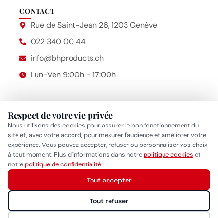
CONTACT
Rue de Saint-Jean 26, 1203 Genève
022 340 00 44
info@bhproducts.ch
Lun-Ven 9:00h - 17:00h
Respect de votre vie privée
Beauty Hair Products
2014 – 2026 © Bhproducts
Mentions légales
Nous utilisons des cookies pour assurer le bon fonctionnement du
site et, avec votre accord, pour mesurer l'audience et améliorer votre
expérience. Vous pouvez accepter, refuser ou personnaliser vos choix
Politique de confidentialité
•
Politique cookies
•
Gérer mes
à tout moment. Plus d'informations dans notre
politique cookies
et
Réponse généralement sous quelques heures
préférences cookies
notre
politique de confidentialité
.
Tout accepter
Démarrer la conversation
Tout refuser