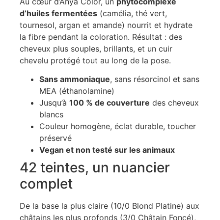
Au cœur d’Anya Color, un
phytocomplexe
d’huiles fermentées
(camélia, thé vert,
tournesol, argan et amande) nourrit et hydrate
la fibre pendant la coloration. Résultat : des
cheveux plus souples, brillants, et un cuir
chevelu protégé tout au long de la pose.
Sans ammoniaque
, sans résorcinol et sans
MEA (éthanolamine)
Jusqu’à
100 % de couverture
des cheveux
blancs
Couleur homogène, éclat durable, toucher
préservé
Vegan et non testé sur les animaux
42 teintes, un nuancier
complet
De la base la plus claire (10/0 Blond Platine) aux
châtains les plus profonds (3/0 Châtain Foncé),