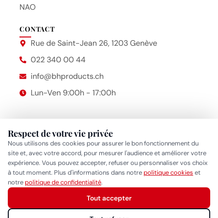
NAO
CONTACT
Rue de Saint-Jean 26, 1203 Genève
022 340 00 44
info@bhproducts.ch
Lun-Ven 9:00h - 17:00h
Respect de votre vie privée
Beauty Hair Products
2014 – 2026 © Bhproducts
Nous utilisons des cookies pour assurer le bon fonctionnement du
Mentions légales
site et, avec votre accord, pour mesurer l'audience et améliorer votre
expérience. Vous pouvez accepter, refuser ou personnaliser vos choix
Politique de confidentialité
•
Politique cookies
•
Gérer mes
à tout moment. Plus d'informations dans notre
politique cookies
et
Réponse généralement sous quelques heures
notre
politique de confidentialité
.
préférences cookies
Tout accepter
Démarrer la conversation