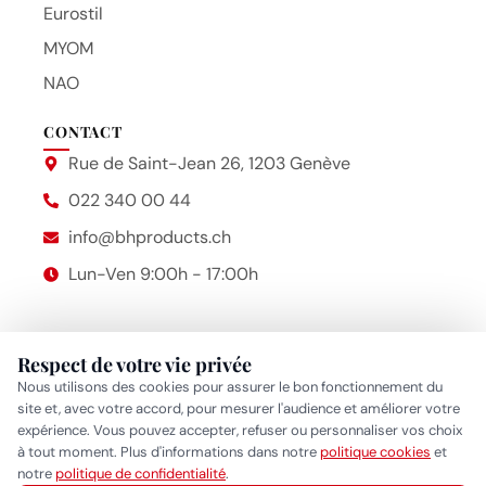
Eurostil
MYOM
NAO
CONTACT
Rue de Saint-Jean 26, 1203 Genève
022 340 00 44
info@bhproducts.ch
Lun-Ven 9:00h - 17:00h
Respect de votre vie privée
Beauty Hair Products
2014 – 2026 © Bhproducts
Nous utilisons des cookies pour assurer le bon fonctionnement du
Mentions légales
site et, avec votre accord, pour mesurer l'audience et améliorer votre
expérience. Vous pouvez accepter, refuser ou personnaliser vos choix
Politique de confidentialité
•
Politique cookies
•
Gérer mes
à tout moment. Plus d'informations dans notre
politique cookies
et
Réponse généralement sous quelques heures
notre
politique de confidentialité
.
préférences cookies