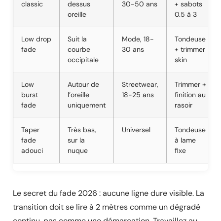
classic
dessus
30-50 ans
+ sabots
oreille
0.5 à 3
Low drop
Suit la
Mode, 18-
Tondeuse
fade
courbe
30 ans
+ trimmer
occipitale
skin
Low
Autour de
Streetwear,
Trimmer +
burst
l’oreille
18-25 ans
finition au
fade
uniquement
rasoir
Taper
Très bas,
Universel
Tondeuse
fade
sur la
à lame
adouci
nuque
fixe
Le secret du fade 2026 : aucune ligne dure visible. La
transition doit se lire à 2 mètres comme un dégradé
continu, pas comme une démarcation. Travaillez au