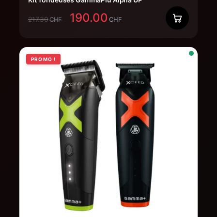
190.00
217.30
CHF
CHF
PROMO !