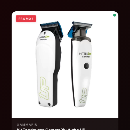
PROMO !
GAMMAPIU
Kit Tondeuses GammaPiu Alpha UP