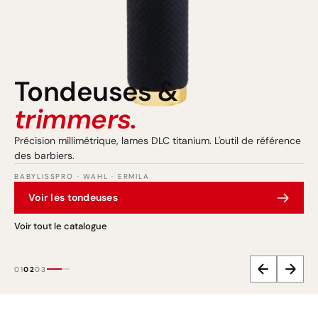
Tondeuses &
pro.
trimmers.
boucleurs.
Précision millimétrique, lames DLC titanium. L'outil de référence
des barbiers.
BABYLISSPRO · WAHL · ERMILA
Voir les sèche-cheveux
Voir les tondeuses
Voir les stylers
Voir tout le catalogue
Voir tout le catalogue
Voir tout le catalogue
01
02
03