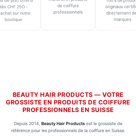
is de port offerts
100% de produi
de coiffure
dès CHF 250.-
originaux certif
professionnels
’achat sur notre
directement d
boutique
marques
BEAUTY HAIR PRODUCTS — VOTRE
GROSSISTE EN PRODUITS DE COIFFURE
PROFESSIONNELS EN SUISSE
Depuis 2014,
Beauty Hair Products
est le grossiste de
référence pour les professionnels de la coiffure en Suisse.