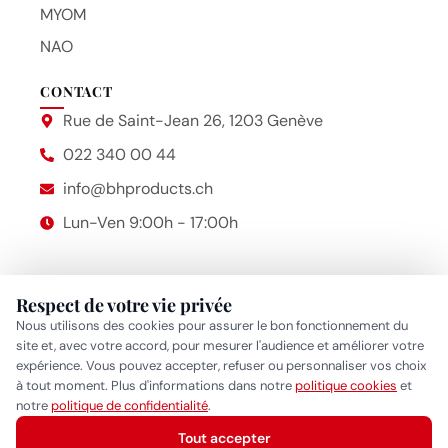
MYOM
NAO
CONTACT
Rue de Saint-Jean 26, 1203 Genève
022 340 00 44
info@bhproducts.ch
Lun-Ven 9:00h - 17:00h
Respect de votre vie privée
Beauty Hair Products
2014 – 2026 © Bhproducts
Nous utilisons des cookies pour assurer le bon fonctionnement du
Mentions légales
site et, avec votre accord, pour mesurer l'audience et améliorer votre
expérience. Vous pouvez accepter, refuser ou personnaliser vos choix
Politique de confidentialité
•
Politique cookies
•
Gérer mes
à tout moment. Plus d'informations dans notre
politique cookies
et
Réponse généralement sous quelques heures
notre
politique de confidentialité
.
préférences cookies
Tout accepter