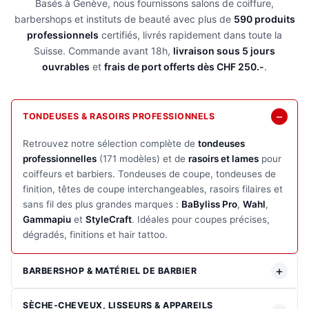
Basés à Genève, nous fournissons salons de coiffure,
barbershops et instituts de beauté avec plus de
590 produits
professionnels
certifiés, livrés rapidement dans toute la
Suisse. Commande avant 18h,
livraison sous 5 jours
ouvrables
et
frais de port offerts dès CHF 250.-
.
TONDEUSES & RASOIRS PROFESSIONNELS
Retrouvez notre sélection complète de
tondeuses
professionnelles
(171 modèles) et de
rasoirs et lames
pour
coiffeurs et barbiers. Tondeuses de coupe, tondeuses de
finition, têtes de coupe interchangeables, rasoirs filaires et
sans fil des plus grandes marques :
BaByliss Pro
,
Wahl
,
Gammapiu
et
StyleCraft
. Idéales pour coupes précises,
dégradés, finitions et hair tattoo.
BARBERSHOP & MATÉRIEL DE BARBIER
SÈCHE-CHEVEUX, LISSEURS & APPAREILS